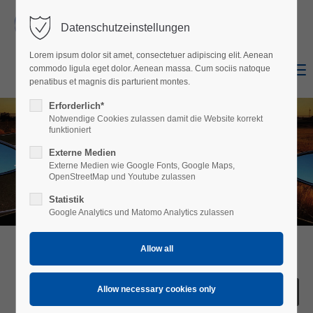
Datenschutzeinstellungen
Login
Lorem ipsum dolor sit amet, consectetuer adipiscing elit. Aenean
Username
Menu
commodo ligula eget dolor. Aenean massa. Cum sociis natoque
Shop
Facebook
penatibus et magnis dis parturient montes.
Erforderlich*
Notwendige Cookies zulassen damit die Website korrekt
Password
funktioniert
Jet Helmets
Externe Medien
Externe Medien wie Google Fonts, Google Maps,
OpenStreetMap und Youtube zulassen
Statistik
Login
Google Analytics und Matomo Analytics zulassen
Register
|
Lost your password?
Support
Lorem ipsum dolor sit amet: