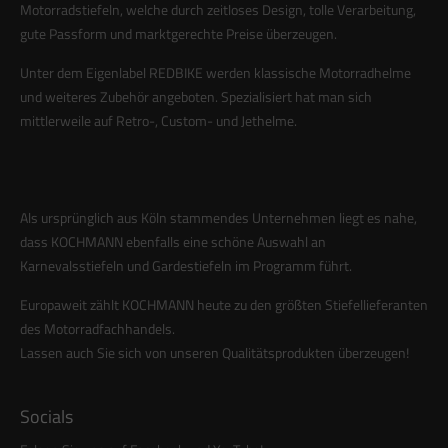
Motorradstiefeln, welche durch zeitloses Design, tolle Verarbeitung,
info@yourdomain.com
gute Passform und marktgerechte Preise überzeugen.
About us
Unter dem Eigenlabel REDBIKE werden klassische Motorradhelme
und weiteres Zubehör angeboten. Spezialisiert hat man sich
Lorem ipsum dolor sit amet, consectetuer adipiscing elit.
mittlerweile auf Retro-, Custom- und Jethelme.
Aenean commodo ligula eget dolor. Aenean massa. Cum
sociis natoque penatibus et magnis dis parturient montes,
nascetur ridiculus mus. Donec quam felis, ultricies nec.
Als ursprünglich aus Köln stammendes Unternehmen liegt es nahe,
dass KOCHMANN ebenfalls eine schöne Auswahl an
Karnevalsstiefeln und Gardestiefeln im Programm führt.
Europaweit zählt KOCHMANN heute zu den größten Stiefellieferanten
des Motorradfachhandels.
Lassen auch Sie sich von unseren Qualitätsprodukten überzeugen!
Socials